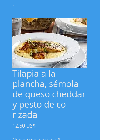
Tilapia a la
plancha, sémola
de queso cheddar
y pesto de col
rizada
Precio
12,50 US$
Número de personas
*